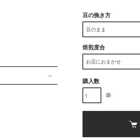
豆の挽き方
焙煎度合
購入数
袋