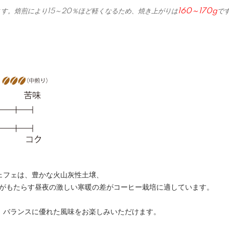
160～170g
ます。焙煎により15～20％ほど軽くなるため、焼き上がりは
で
ェフェは、豊かな火山灰性土壌、
標高がもたらす昼夜の激しい寒暖の差がコーヒー栽培に適しています。
、バランスに優れた風味をお楽しみいただけます。