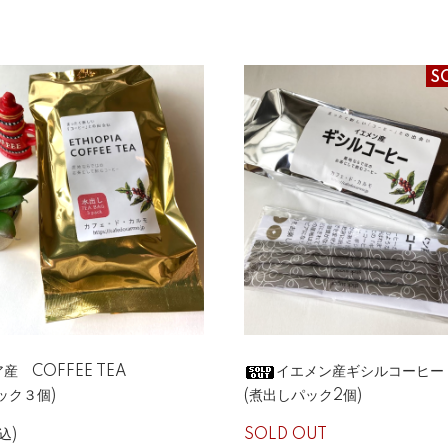
S
産 COFFEE TEA
イエメン産ギシルコーヒー
ック３個)
(煮出しパック2個)
込)
SOLD OUT